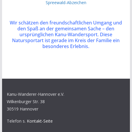
Spreewald-Abzeichen
Wir schätzen den freundschaftlichen Umgang und
den Spaß an der gemeinsamen Sache – den
ursprünglichen Kanu-Wandersport. Diese
Natursportart ist gerade im Kreis der Familie ein
besonderes Erlebnis.
Kanu-Wanderer-Hannover e.V.
Wilkenburger Str. 38
30519 Hannover
Telefon s.
Kontakt-Seite