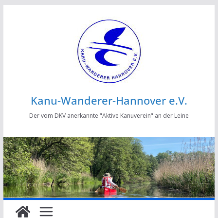
Zum
Inhalt
springen
Kanu-Wanderer-Hannover e.V.
Der vom DKV anerkannte "Aktive Kanuverein" an der Leine