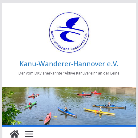
Zum
Inhalt
springen
Kanu-Wanderer-Hannover e.V.
Der vom DKV anerkannte "Aktive Kanuverein" an der Leine