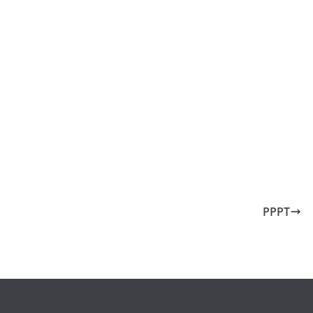
gle Kalender
iCalendar
PPPT