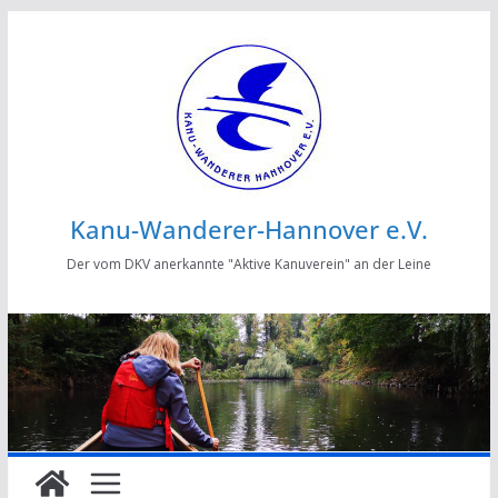
Zum
Inhalt
springen
Kanu-Wanderer-Hannover e.V.
Der vom DKV anerkannte "Aktive Kanuverein" an der Leine