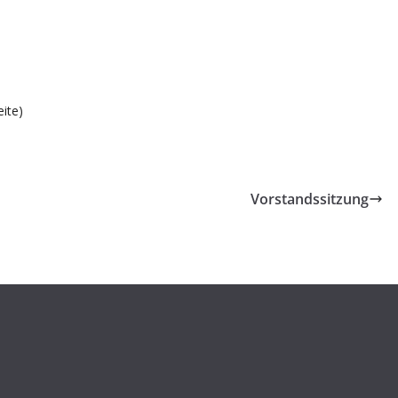
gle Kalender
iCalendar
ite)
Vorstandssitzung