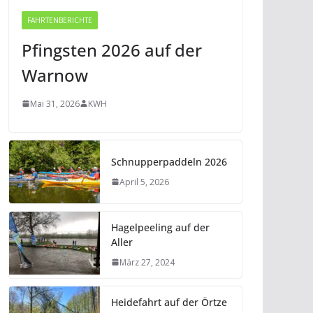
FAHRTENBERICHTE
Pfingsten 2026 auf der
Office 365
Outlook Live
Warnow
Mai 31, 2026
KWH
Schnupperpaddeln 2026
April 5, 2026
Hagelpeeling auf der
Aller
März 27, 2024
Heidefahrt auf der Örtze