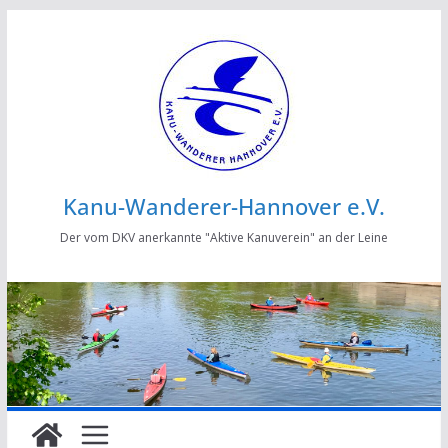
Zum
Inhalt
springen
Kanu-Wanderer-Hannover e.V.
Der vom DKV anerkannte "Aktive Kanuverein" an der Leine