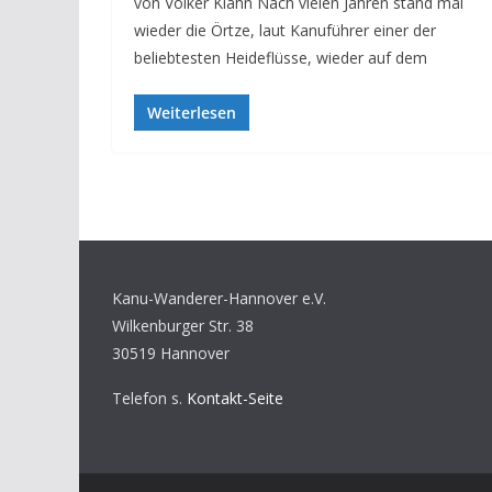
von Volker Klahn Nach vielen Jahren stand mal
wieder die Örtze, laut Kanuführer einer der
beliebtesten Heideflüsse, wieder auf dem
Weiterlesen
Kanu-Wanderer-Hannover e.V.
Wilkenburger Str. 38
30519 Hannover
Telefon s.
Kontakt-Seite