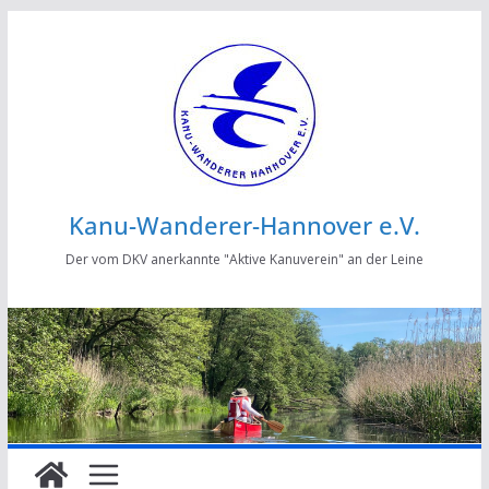
Zum
Inhalt
springen
Kanu-Wanderer-Hannover e.V.
Der vom DKV anerkannte "Aktive Kanuverein" an der Leine