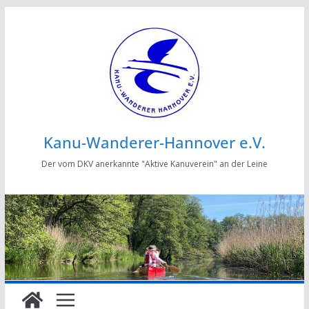
Zum
Inhalt
springen
Kanu-Wanderer-Hannover e.V.
Der vom DKV anerkannte "Aktive Kanuverein" an der Leine